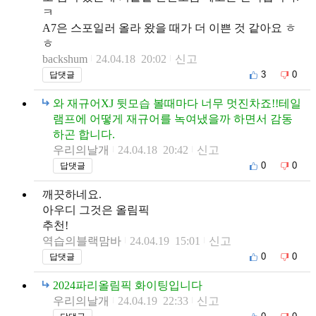
ㅋ
A7은 스포일러 올라 왔을 때가 더 이쁜 것 같아요 ㅎ
ㅎ
backshum
24.04.18 20:02
신고
3
0
답댓글
와 재규어XJ 뒷모습 볼때마다 너무 멋진차죠!!테일
램프에 어떻게 재규어를 녹여냈을까 하면서 감동
하곤 합니다.
우리의날개
24.04.18 20:42
신고
0
0
답댓글
깨끗하네요.
아우디 그것은 올림픽
추천!
역습의블랙맘바
24.04.19 15:01
신고
0
0
답댓글
2024파리올림픽 화이팅입니다
우리의날개
24.04.19 22:33
신고