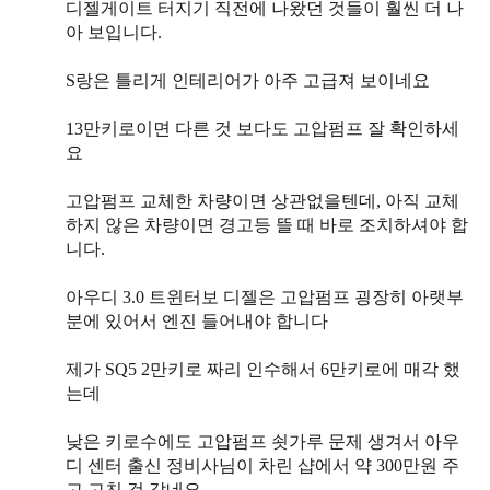
디젤게이트 터지기 직전에 나왔던 것들이 훨씬 더 나
아 보입니다.
S랑은 틀리게 인테리어가 아주 고급져 보이네요
13만키로이면 다른 것 보다도 고압펌프 잘 확인하세
요
고압펌프 교체한 차량이면 상관없을텐데, 아직 교체
하지 않은 차량이면 경고등 뜰 때 바로 조치하셔야 합
니다.
아우디 3.0 트윈터보 디젤은 고압펌프 굉장히 아랫부
분에 있어서 엔진 들어내야 합니다
제가 SQ5 2만키로 짜리 인수해서 6만키로에 매각 했
는데
낮은 키로수에도 고압펌프 쇳가루 문제 생겨서 아우
디 센터 출신 정비사님이 차린 샵에서 약 300만원 주
고 고친 것 같네요