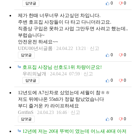
0
0
답댓글
제가 한때 너무너무 사고싶던 차입니다.
주변 호프집 사장들이 다 타고 다니더라고요.
직종상 구입은 못하고 사업 그만두면 사려고 했는데..
부럽습니다~
안전운전 하세요~~
UDU00년서글롬
24.04.22 13:21
신고
0
0
답댓글
호프집 사장님 선호도1위 차량이군요!
우리의날개
24.04.24 07:59
신고
0
0
답댓글
12년도에 A7신차로 샀었는데 세월이 참ㅎㅎ
저도 뒤에나온 55tdi가 정말 탐났었습니다
부디 즐거운 카 라이프하세요
GrrifinS
24.04.23 16:46
신고
0
0
답댓글
12년에 저는 20대 뚜벅이 였는데 어느새 40대 아저