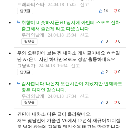
트레콰티스타
24.04.18 15:02
신고
14
0
답댓글
취향이 비슷하시군요! 당시에 아반떼 스포츠 신차
출고해서 즐겁게 타고 다녔습니다.
우리의날개
24.04.18 15:04
신고
0
0
답댓글
우와 오랜만에 보는 찐 내차소 게시글이네요 ㅎㅎ일
단 A7은 디자인 하나만으로도 정말 훌륭하네요^^
그냥막가
24.04.18 16:34
신고
2
0
답댓글
감사합니다!나온지 오랜시간이 지났지만 언제봐도
좋은 디자인 같습니다.
우리의날개
24.04.18 17:34
신고
0
0
답댓글
간만에 내차소 다운 글이 올라왔네요.
저도 몇달전에 가솔린 V6에서 17년식 재규어XJ디젤
로 넘어 왔는데 겨울철 엔진소음 빼고는 만족합니다.