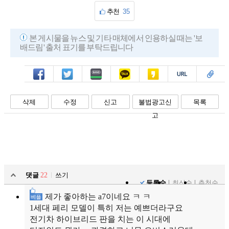
추천
35
본 게시물을 뉴스 및 기타 매체에서 인용하실 때는 '보
배드림' 출처 표기를 부탁드립니다
페북
트윗
밴드
카톡
카스
복사
스크랩
삭제
수정
신고
불법광고신
목록
고
댓글
22
쓰기
등록순
최신순
추천순
제가 좋아하는 a7이네요 ㅋ ㅋ
베플
1세대 페리 모델이 특히 저는 예쁘더라구요
전기차 하이브리드 판을 치는 이 시대에