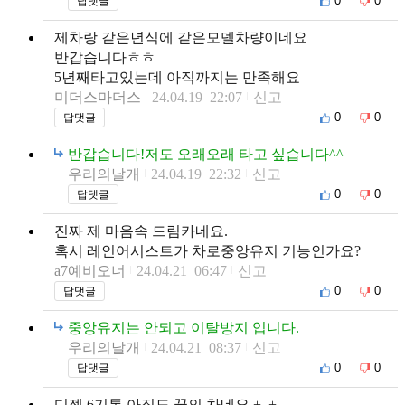
0
0
답댓글
제차랑 같은년식에 같은모델차량이네요
반갑습니다ㅎㅎ
5년째타고있는데 아직까지는 만족해요
미더스마더스
24.04.19 22:07
신고
0
0
답댓글
반갑습니다!저도 오래오래 타고 싶습니다^^
우리의날개
24.04.19 22:32
신고
0
0
답댓글
진짜 제 마음속 드림카네요.
혹시 레인어시스트가 차로중앙유지 기능인가요?
a7예비오너
24.04.21 06:47
신고
0
0
답댓글
중앙유지는 안되고 이탈방지 입니다.
우리의날개
24.04.21 08:37
신고
0
0
답댓글
디젤 6기통 아직도 꿈의 차네요 +_+