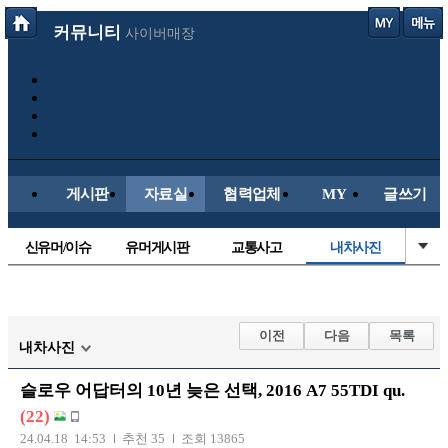
커뮤니티
사이버매장
게시판
자료실
협력업체
MY
글쓰기
신유머/이슈
유머게시판
교통사고
내차사진
국산차
수입차
직찍/특종
자동차사진
후방주의방
레이싱모델
자유사진
군사/무기
이전
다음
목록
내차사진
트럭/버스
항공/해운/철도
올드카/추억
오토바이
슬로우 어답터의 10년 늦은 선택, 2016 A7 55TDI qu.
장착시공사진
(22)
24.04.18 14:53
추천 35
조회 13865