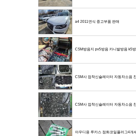
a4 2011연식 중고부품 판매
CSM방음지 pv5방음 카니발방음 k5
CSM사 접착신슐레이터 자동차소음 
CSM사 접착신슐레이터 자동차소음 
아우디용 루카스 점화코일플러그4개