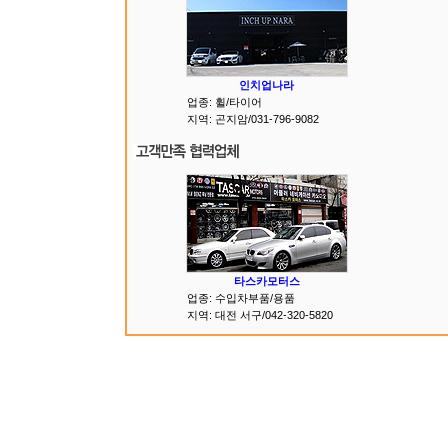
인치업나라
업종: 휠/타이어
지역: 곤지암/031-796-9082
타스카모터스
업종: 수입차부품/용품
지역: 대전 서구/042-320-5820