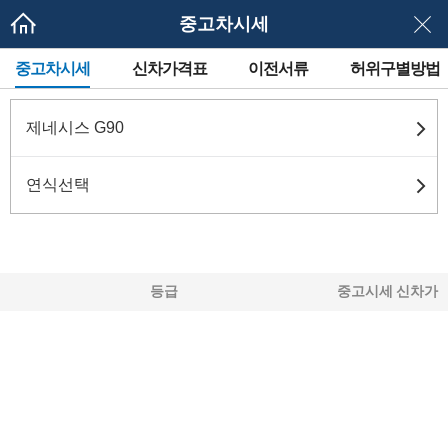
중고차시세
메
중고차시세
신차가격표
이전서류
허위구별방법
뉴
네
이
게
제네시스 G90
이
션
연식선택
등급
중고시세
신차가