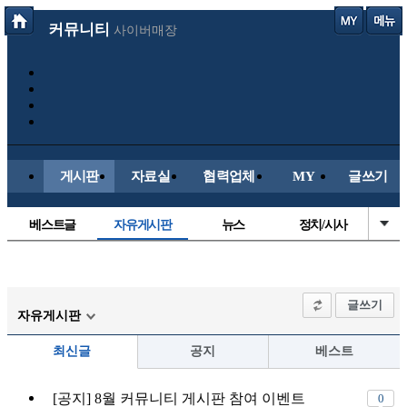
커뮤니티
사이버매장
게시판
자료실
협력업체
MY
글쓰기
베스트글
자유게시판
뉴스
정치/시사
시배목
유명인의차
보배드림이야기
성인게시판
국내야구
해외야구
해외축구
국내축구
글쓰기
자유게시판
최신글
공지
베스트
[공지] 8월 커뮤니티 게시판 참여 이벤트
0