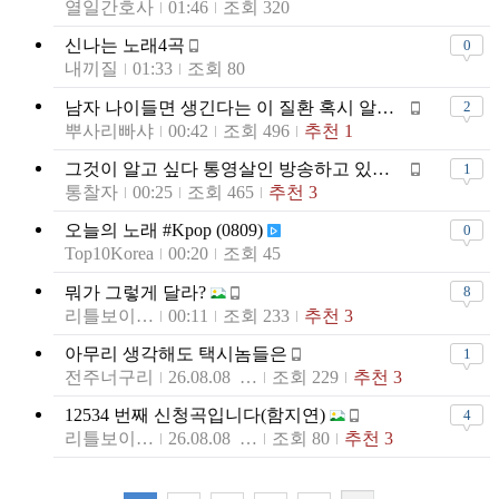
열일간호사
01:46
조회 320
신나는 노래4곡
0
내끼질
01:33
조회 80
남자 나이들면 생긴다는 이 질환 혹시 알고계시는지요?
2
뿌사리빠샤
00:42
조회 496
추천 1
그것이 알고 싶다 통영살인 방송하고 있는데
1
통찰자
00:25
조회 465
추천 3
오늘의 노래 #Kpop (0809)
0
Top10Korea
00:20
조회 45
뭐가 그렇게 달라?
8
리틀보이2021
00:11
조회 233
추천 3
아무리 생각해도 택시놈들은
1
전주너구리
26.08.08 23:59
조회 229
추천 3
12534 번째 신청곡입니다(함지연)
4
리틀보이2021
26.08.08 23:55
조회 80
추천 3