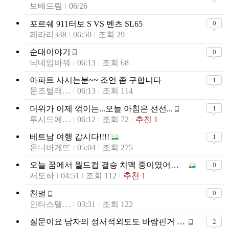
보배드림
06/26
포르쉐 911터보 S VS 벤츠 SL65
0
페라리348
06:50
조회 29
순대이야기
0
닉네임바꿔
06:13
조회 68
아파트 사시는분~~ 조언 좀 구합니다
1
문조털래유최
06:13
조회 114
더위가 이제 꺾이는...오늘 아침은 선선...
1
루시드에비뉴
06:12
조회 72
추천 1
베트남 여행 갑시다!!!!
1
온니바게뜨
05:04
조회 275
오늘 꿈에서 월드컵 결승 치맥 중이였어요...ㅠ.ㅠ
0
서도하
04:51
조회 112
추천 1
천벌
0
인타스텔라2
03:31
조회 122
질문이요 남자의 정서적외도도 바람핀거 맞죠?
2