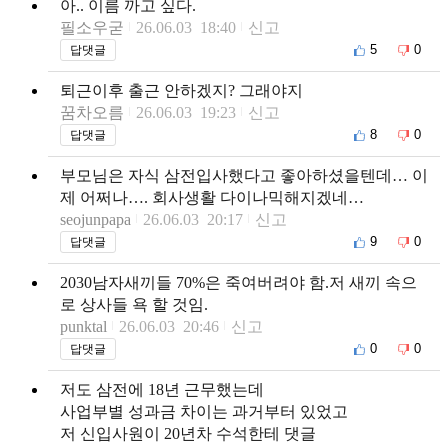
아.. 이름 까고 싶다.
필소우굳
26.06.03 18:40
신고
5
0
답댓글
퇴근이후 출근 안하겠지? 그래야지
꿈차오름
26.06.03 19:23
신고
8
0
답댓글
부모님은 자식 삼전입사했다고 좋아하셨을텐데… 이
제 어쩌나…. 회사생활 다이나믹해지겠네…
seojunpapa
26.06.03 20:17
신고
9
0
답댓글
2030남자새끼들 70%은 죽여버려야 함.저 새끼 속으
로 상사들 욕 할 것임.
punktal
26.06.03 20:46
신고
0
0
답댓글
저도 삼전에 18년 근무했는데
사업부별 성과금 차이는 과거부터 있었고
저 신입사원이 20년차 수석한테 댓글