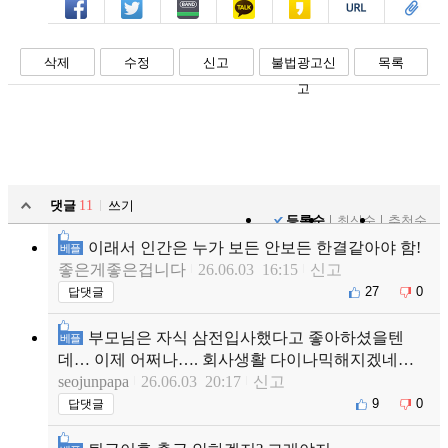
페북
트윗
밴드
카톡
카스
복사
스크랩
삭제
수정
신고
불법광고신
목록
고
댓글
11
쓰기
등록순
최신순
추천순
이래서 인간은 누가 보든 안보든 한결같아야 함!
베플
좋은게좋은겁니다
26.06.03 16:15
신고
27
0
답댓글
부모님은 자식 삼전입사했다고 좋아하셨을텐
베플
데… 이제 어쩌나…. 회사생활 다이나믹해지겠네…
seojunpapa
26.06.03 20:17
신고
9
0
답댓글