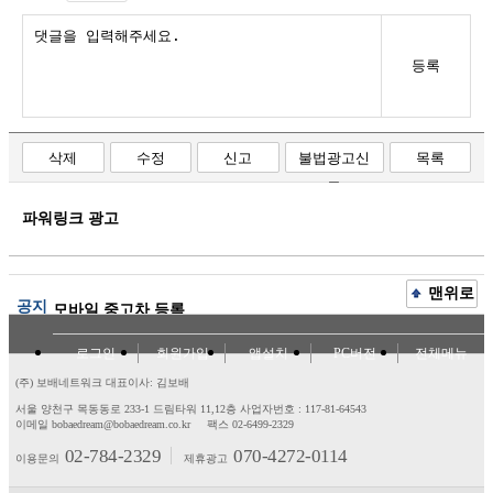
등록
삭제
수정
신고
불법광고신
목록
고
파워링크 광고
맨위로
공지
모바일 중고차 등록
로그인
회원가입
앱설치
PC버전
전체메뉴
(주) 보배네트워크 대표이사: 김보배
서울 양천구 목동동로 233-1 드림타워 11,12층
사업자번호 : 117-81-64543
이메일 bobaedream@bobaedream.co.kr
팩스 02-6499-2329
02-784-2329
070-4272-0114
이용문의
제휴광고