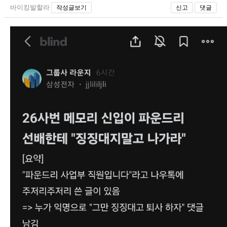
바이킹발할라
작성글보기
신고
댓글