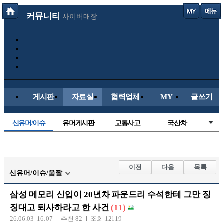
커뮤니티
사이버매장
게시판
자료실
협력업체
MY
글쓰기
신유머/이슈
유머게시판
교통사고
국산차
수입차
내차사진
직찍/특종
자동차사진
후방주의방
레이싱모델
자유사진
군사/무기
이전
다음
목록
신유머/이슈/움짤
트럭/버스
항공/해운/철도
올드카/추억
오토바이
삼성 메모리 신입이 20년차 파운드리 수석한테 그만 징
장착시공사진
징대고 퇴사하라고 한 사건
(11)
26.06.03 16:07
추천 82
조회 12119