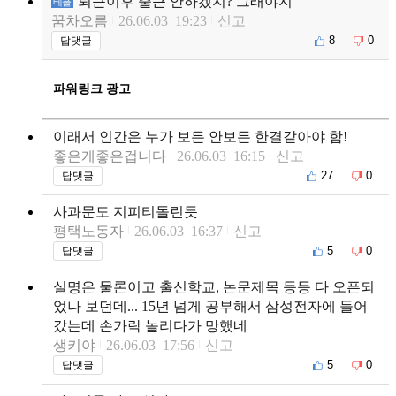
퇴근이후 출근 안하겠지? 그래야지
베플
꿈차오름
26.06.03 19:23
신고
8
0
답댓글
파워링크 광고
이래서 인간은 누가 보든 안보든 한결같아야 함!
좋은게좋은겁니다
26.06.03 16:15
신고
27
0
답댓글
사과문도 지피티돌린듯
평택노동자
26.06.03 16:37
신고
5
0
답댓글
실명은 물론이고 출신학교, 논문제목 등등 다 오픈되
었나 보던데... 15년 넘게 공부해서 삼성전자에 들어
갔는데 손가락 놀리다가 망했네
생키야
26.06.03 17:56
신고
5
0
답댓글