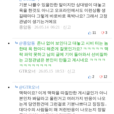
기분 나쁠수 있을만한 말이지만 상대방이 대놓고
욕을 한것도 아니고 오프라인에서도 이런상황 생
길때마다 그렇게 바로바로 욕박나요? 그래서 고정
관념이 생기는거에요
종암동
26.05.14 06:21
신고
11
3
@종암동
존나 없어 보인다고 대놓고 시비 터는 놈
한태 욕 한마디 해준게 잘못인가요? ㅋㅋㅋㅋㅋ 맥
락 파악 못하고 남의 글에 기어 들아와서 선비질하
는 고정관념은 본인이 만들고 계시네요 ㅋㅋㅋㅋ
ㅋㅋㅋㅋㅋㅋㅋㅋ
GTR오너
26.05.15 18:53
신고
2
12
@GTR오너
맥락이요? 이게 맥락을 따질만한 게시글인가 아니
본인차 봐달라고 올린거고 여러가지 반응이 나오
는게 당연한건데 그런걸로 기분나쁘다고 징징징..
대다수의 사람들이 왜 저런반응이 나오는지 정말