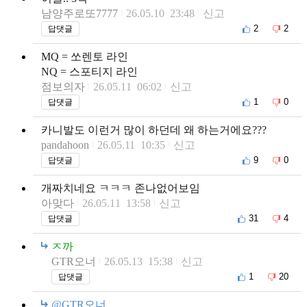
남양주로또7777
26.05.10 23:48
신고
2
2
답댓글
MQ = 쏘렌토 라인
NQ = 스포티지 라인
점보의자
26.05.11 06:02
신고
1
0
답댓글
카니발도 이런거 많이 하던데 왜 하는거에요???
pandahoon
26.05.11 10:35
신고
9
0
답댓글
개짜치네요 ㅋㅋㅋ 존나없어보임
아맞다
26.05.11 13:58
신고
31
4
답댓글
ㅈ까
GTR오너
26.05.13 15:38
신고
1
20
답댓글
@GTR오너