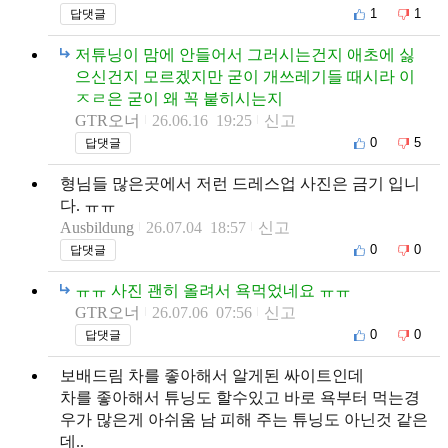
1
1
답댓글
저튜닝이 맘에 안들어서 그러시는건지 애초에 싫
으신건지 모르겠지만 굳이 개쓰레기들 때시라 이
ㅈㄹ은 굳이 왜 꼭 붙히시는지
GTR오너
26.06.16 19:25
신고
0
5
답댓글
형님들 많은곳에서 저런 드레스업 사진은 금기 입니
다. ㅠㅠ
Ausbildung
26.07.04 18:57
신고
0
0
답댓글
ㅠㅠ 사진 괜히 올려서 욕먹었네요 ㅠㅠ
GTR오너
26.07.06 07:56
신고
0
0
답댓글
보배드림 차를 좋아해서 알게된 싸이트인데
차를 좋아해서 튜닝도 할수있고 바로 욕부터 먹는경
우가 많은게 아쉬움 남 피해 주는 튜닝도 아닌것 같은
데..