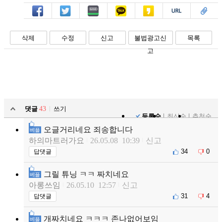
페북
트윗
밴드
카톡
카스
복사
스크랩
삭제
수정
신고
불법광고신
목록
고
댓글
43
쓰기
등록순
최신순
추천순
오글거리네요 죄송합니다
베플
하의마트러가요
26.05.08 10:39
신고
34
0
답댓글
그릴 튜닝 ㅋㅋ 짜치네요
베플
아롱쓰임
26.05.10 12:57
신고
31
4
답댓글
개짜치네요 ㅋㅋㅋ 존나없어보임
베플