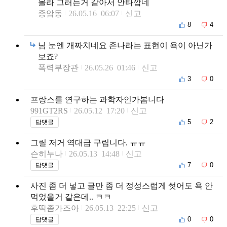
몰라 그러는거 같아서 안타깝네
종암동
26.05.16 06:07
신고
8
4
님 눈엔 개짜치네요 존나라는 표현이 욕이 아닌가
보죠?
폭력부장관
26.05.26 01:46
신고
3
0
프랑스를 연구하는 과학자인가봅니다
991GT2RS
26.05.12 17:20
신고
5
2
답댓글
그릴 저거 역대급 구립니다. ㅠㅠ
슨히누나
26.05.13 14:48
신고
7
0
답댓글
사진 좀 더 넣고 글만 좀 더 정성스럽게 썻어도 욕 안
먹었을거 같은데.. ㅋㅋ
후딱좀가즈아
26.05.13 22:25
신고
0
0
답댓글