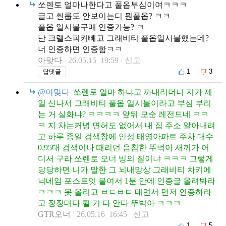
쏘렌토 얼마나한다고 풀옵부심이여ㅋㅋㅋ
글고 썬룹도 안보이는디 뭔풀옵? ㅋㅋ
풀옵 일시불구매 인증가능? ㅋ
난 크렐스피커빼고 그래비티 풀옵일시불했는데?
너 인증하면 인증함ㅋㅋ
아맞다
26.05.15 19:59
신고
1
3
답댓글
@아맞다
쏘렌토 얼마 하냐고 까내리더니 지가 제
일 신나서 그래비티 풀옵 일시불이라고 부심 부리
는 거 실화냐? ㅋㅋㅋㅋ 앞뒤 모순 레전드네 ㅋㅋ
ㅋ 지 차는커녕 면허도 없어서 내 집 주소 알아내려
고 하루 종일 검색창에 안성 태영아파트 주차 대수
0.95대 검색이나 때리던 음침한 뚜벅이 새끼가 어
디서 구라 쏘렌토 오너 빙의 질이냐 ㅋㅋㅋ 그렇게
당당하면 니가 말한 그 뇌내망상 그래비티 차키에
닉네임 포스트잇 붙여서 1분 안에 인증글 올려봐라
ㅋㅋㅋ 못 올리고 ㅂㄷㅂㄷ 대면서 먼저 인증하라
고 징징대다 튈 거 다 안다 뚜벅아 ㅋㅋㅋ
GTR오너
26.05.16 16:45
신고
1
5