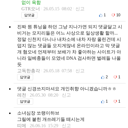
없이 욕함
GTR오너
26.05.15 08:02
신고
1
10
답댓글
진짜 뭔 튜닝을 하던 그냥 지나가면 되지 댓글달고 시
비거는 모지리들은 어느 사상으로 일상생활 할까...
정말 신천지 다니나 내차소에 내차 자랑 올린건데 시
덥지 않는 댓글들 오지게많네 온라인이라고 막 댓글
개 혐오네 언제부터 보배가 차 좋아하는 사이트가 아
니라 일베충들이 모였네 DNA 검사하면 벌레들 나올
듯
고독한총각
26.05.18 07:58
신고
2
1
답댓글
댓글 신경쓰지마셔요 개인취향 아니겠습니까ㅎㅎ
레천
26.05.30 08:20
신고
1
1
답댓글
소녀심장 쏘랭이하브
그릴에 붙힌 개쓰레기들 떼시는게
띠메
26.06.16 15:29
신고