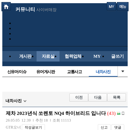
커뮤니티
사이버매장
게시판
자료실
협력업체
MY
글쓰기
신유머/이슈
유머게시판
교통사고
내차사진
국산차
수입차
직찍/특종
자동차사진
후방주의방
레이싱모델
자유사진
군사/무기
이전
다음
목록
내차사진
트럭/버스
항공/해운/철도
올드카/추억
오토바이
제차 2023년식 쏘렌토 NQ4 하이브리드 입니다
(43)
장착시공사진
26.05.05 12:39
추천 18
조회 11113
GTR오너
작성글보기
신고
댓글