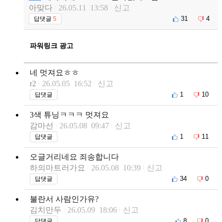
아맞다
26.05.11 13:58
신고
31
4
답댓글
5
파워링크 광고
네 멋져요ㅎㅎ
r2
26.05.05 16:52
신고
1
10
답댓글
3색 튜닝ㅋㅋㅋ 멋져요
감마선
26.05.08 09:47
신고
1
11
답댓글
오글거리네요 죄송합니다
하의마트러가요
26.05.08 10:39
신고
34
0
답댓글
불란서 사람인가유?
김치만두
26.05.09 18:06
신고
8
0
답댓글