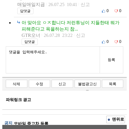
매일매일지굡
26.07.25 10:41
신고
0
0
답댓글
아 맞아요 ㅇㅈ합니다 저런튜닝이 지들한태 뭐가
피해준다고 욕을하는지 참...
GTR오너
26.07.28 23:22
신고
0
0
답댓글
등록
삭제
수정
신고
불법광고신
목록
고
파워링크 광고
맨위로
공지
모바일 중고차 등록