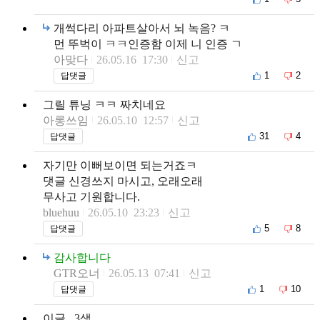
개썩다리 아파트살아서 뇌 녹음? ㅋ
먼 뚜벅이 ㅋㅋ인증함 이제 니 인증 ㄱ
아맞다
26.05.16 17:30
신고
1
2
답댓글
그릴 튜닝 ㅋㅋ 짜치네요
아롱쓰임
26.05.10 12:57
신고
31
4
답댓글
자기만 이뻐보이면 되는거죠ㅋ
댓글 신경쓰지 마시고, 오래오래
무사고 기원합니다.
bluehuu
26.05.10 23:23
신고
5
8
답댓글
감사합니다
GTR오너
26.05.13 07:41
신고
1
10
답댓글
이글.. 3색