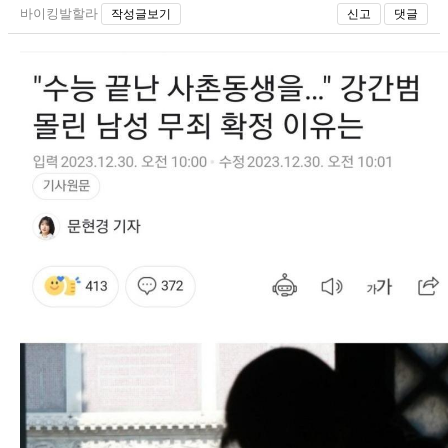
바이킹발할라
작성글보기
신고
댓글