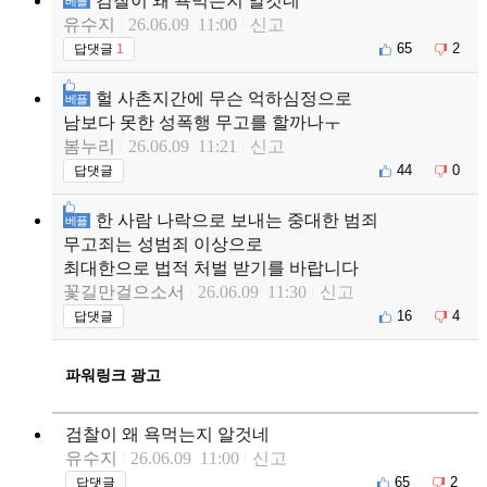
검찰이 왜 욕먹는지 알것네
베플
유수지
26.06.09 11:00
신고
65
2
답댓글
1
헐 사촌지간에 무슨 억하심정으로
베플
남보다 못한 성폭행 무고를 할까나ㅜ
봄누리
26.06.09 11:21
신고
44
0
답댓글
한 사람 나락으로 보내는 중대한 범죄
베플
무고죄는 성범죄 이상으로
최대한으로 법적 처벌 받기를 바랍니다
꽃길만걸으소서
26.06.09 11:30
신고
16
4
답댓글
파워링크 광고
검찰이 왜 욕먹는지 알것네
유수지
26.06.09 11:00
신고
65
2
답댓글