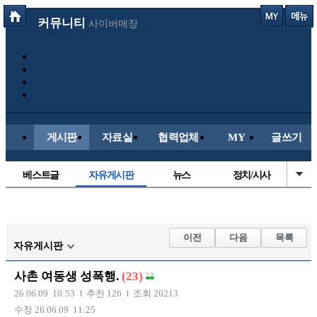
커뮤니티
사이버매장
게시판
자료실
협력업체
MY
글쓰기
베스트글
자유게시판
뉴스
정치/시사
시배목
유명인의차
보배드림이야기
성인게시판
국내야구
해외야구
해외축구
국내축구
이전
다음
목록
자유게시판
사촌 여동생 성폭행.
(23)
26.06.09 10:53
추천 126
조회 20213
수정 26.06.09 11:25