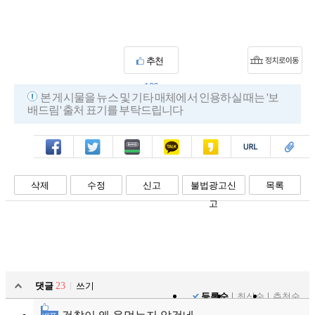
추천
126
본 게시물을 뉴스 및 기타 매체에서 인용하실 때는 '보
배드림' 출처 표기를 부탁드립니다
페북
트윗
밴드
카톡
카스
복사
스크랩
삭제
수정
신고
불법광고신
목록
고
댓글
23
쓰기
등록순
최신순
추천순