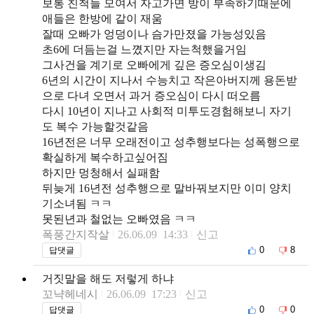
보통 친척들 모여서 자고가면 방이 부족하기때문에
애들은 한방에 같이 재움
잘때 오빠가 엉덩이나 슴가만졌을 가능성있음
초6에 더듬는걸 느꼈지만 자는척했을거임
그사건을 계기로 오빠에게 깊은 증오심이생김
6년의 시간이 지나서 수능치고 작은아버지께 용돈받
으로 다녀 오면서 과거 증오심이 다시 떠오름
다시 10년이 지나고 사회적 미투도경험해보니 자기
도 복수 가능할것같음
16년전은 너무 오래전이고 성추행보다는 성폭행으로
확실하게 복수하고싶어짐
하지만 멍청해서 실패함
뒤늦게 16년전 성추행으로 말바꿔보지만 이미 양치
기소녀됨 ㅋㅋ
못된년과 철없는 오빠였음 ㅋㅋ
폭풍간지작살
26.06.09 14:33
신고
0
8
답댓글
거짓말을 해도 저렇게 하냐
꼬냑헤네시
26.06.09 17:23
신고
0
0
답댓글