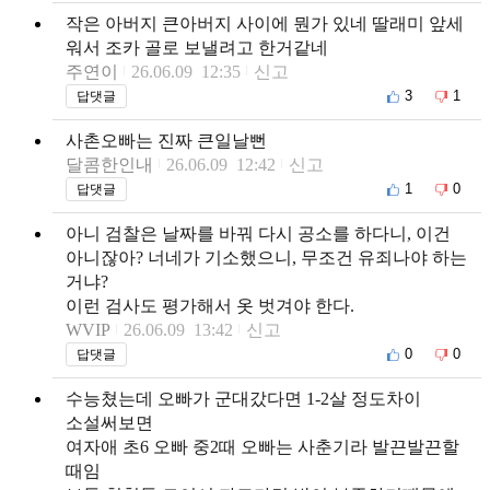
작은 아버지 큰아버지 사이에 뭔가 있네 딸래미 앞세
워서 조카 골로 보낼려고 한거같네
주연이
26.06.09 12:35
신고
3
1
답댓글
사촌오빠는 진짜 큰일날뻔
달콤한인내
26.06.09 12:42
신고
1
0
답댓글
아니 검찰은 날짜를 바꿔 다시 공소를 하다니, 이건
아니잖아? 너네가 기소했으니, 무조건 유죄나야 하는
거냐?
이런 검사도 평가해서 옷 벗겨야 한다.
WVIP
26.06.09 13:42
신고
0
0
답댓글
수능쳤는데 오빠가 군대갔다면 1-2살 정도차이
소설써보면
여자애 초6 오빠 중2때 오빠는 사춘기라 발끈발끈할
때임