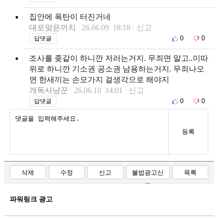
집안에 폭탄이 터진거네
대포맞은까치
26.06.09 18:18
신고
0
0
답댓글
조사를 좆같이 하니깐 저러는거지. 무죄면 말고..이따
위로 하니깐 기소권 공소권 남용하는거지. 무죄나오
면 한새끼는 손모가지 걸생각으로 해야지
개독사냥꾼
26.06.10 14:01
신고
0
0
답댓글
등록
삭제
수정
신고
불법광고신
목록
고
파워링크 광고