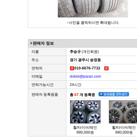
↑사진을 클릭하시면 확대됩니다.
판매자 정보
이름
추승규
(개인회원)
주소
경기 광주시 송정동
연락처
010-6676-7732
이메일
doklsl@paran.com
연락가능시간
24시간
판매자 등록용품
총
67
개 등록중
휠/타이어/체인
휠/타이어/체인
990,000원
990,000원