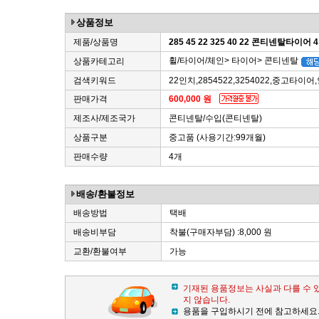
상품정보
제품/상품명
285 45 22 325 40 22 콘티넨탈타이어 4
휠/타이어/체인> 타이어> 콘티넨탈
상품카테고리
검색키워드
22인치,2854522,3254022,중고타
판매가격
600,000 원
제조사/제조국가
콘티넨탈/수입(콘티넨탈)
상품구분
중고품 (사용기간:99개월)
판매수량
4개
배송/환불정보
배송방법
택배
배송비부담
착불(구매자부담) :8,000 원
교환/환불여부
가능
기재된 용품정보는 사실과 다를 수 
지 않습니다.
용품을 구입하시기 전에 참고하세요