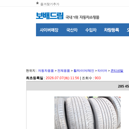
즐겨찾기추가
현위치 :
자동차용품
>
전체용품
>
휠/타이어/체인
>
타이어
>
콘티넨탈
최초등록일
:
2026.07.07(화) 11:56
| 조회수 :
903
285 4