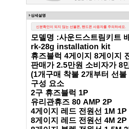
상세설명
신분확인이 되지 않는 선불폰, 핸드폰 사용자를 주의하세요.
모델명
:
사운드스트림키트 
rk-28g installation kit
휴즈블럭
4
게이지
8
게이지 
판매가
2.5
만원 소비자가
8
(1
개구매 착불
2
개부터 선불
구성 요소
2
구 휴즈블럭
1P
유리관휴즈
80 AMP 2P
4
게이지 레드 전원선
1M 1P
8
게이지 레드 전원선
4M 2P