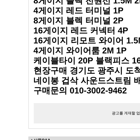
8
게이지 블렉 전원선
1.5M 
4
게이지 레드 터미널
1P
8
게이지 블렉 터미널
2P
16
게이지 레드 커넥터
4P
16
게이지 리모트 와이어
1.5
4
게이지 와이어룸
2M 1P
케이블타이
20P
블랙피스
1
현장구매 경기도 광주시 도
네이봉 겁삭 사운드스트림 
구매문의
010-3002-9462
광고를 게재할 업체