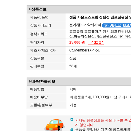
상품정보
제품/상품명
정품 사운드스트림 전원선 앰프전원선
전기/램프> 악세사리
상품카테고리
휴즈블럭,휴즈홀더,전원선,앰프전원선,
검색키워드
선,화물차전원선,버스전원선,스타리아
판매가격
25,000 원
제조사/제조국가
CSMembers사/국산
상품구분
신품
판매수량
58개
배송/환불정보
배송방법
택배
배송비부담
이 용품을 5개, 100,000원 이상 구매시
교환/환불여부
가능
기재된 용품정보는 사실과 다를 수 
지 않습니다.
용품을 구입하시기 전에 참고하세요