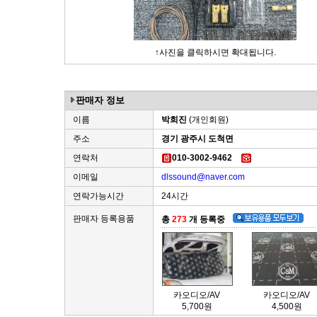
↑사진을 클릭하시면 확대됩니다.
판매자 정보
이름
박희진
(개인회원)
주소
경기 광주시 도척면
연락처
010-3002-9462
이메일
dlssound@naver.com
연락가능시간
24시간
판매자 등록용품
총
273
개 등록중
카오디오/AV
카오디오/AV
5,700원
4,500원