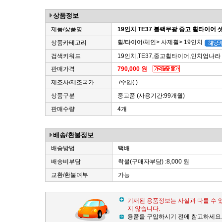
상품정보
제품/상품명
19인치 TE37 블랙무광 중고 휠타이어
휠/타이어/체인> 사제휠> 19인치
상품카테고리
검색키워드
19인치,TE37,중고휠타이어,인치업나라
판매가격
790,000 원
제조사/제조국가
./수입(.)
상품구분
중고품 (사용기간:99개월)
판매수량
4개
배송/환불정보
배송방법
택배
배송비부담
착불(구매자부담) :8,000 원
교환/환불여부
가능
기재된 용품정보는 사실과 다를 수 
지 않습니다.
용품을 구입하시기 전에 참고하세요