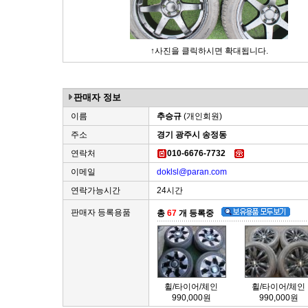
↑사진을 클릭하시면 확대됩니다.
판매자 정보
이름
추승규
(개인회원)
주소
경기 광주시 송정동
연락처
010-6676-7732
이메일
doklsl@paran.com
연락가능시간
24시간
판매자 등록용품
총
67
개 등록중
휠/타이어/체인
휠/타이어/체인
990,000원
990,000원