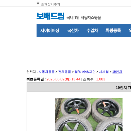
즐겨찾기추가
현위치 :
자동차용품
>
전체용품
>
휠/타이어/체인
>
사제휠
>
19인치
최초등록일
:
2026.06.09(화) 13:44
| 조회수 :
1,083
19인치 