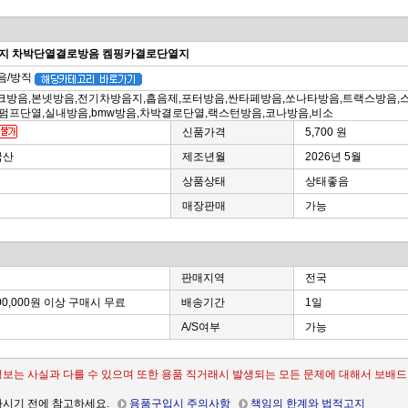
펀지 차박단열결로방음 켐핑카결로단열지
방음/방직
크방음,본넷방음,전기차방음지,흡음제,포터방음,싼타페방음,쏘나타방음,트랙스방음,
펌프단열,실내방음,bmw방음,차박결로단열,랙스턴방음,코나방음,비소
신품가격
5,700 원
국산
제조년월
2026년 5월
상품상태
상태좋음
매장판매
가능
판매지역
전국
00,000원 이상 구매시 무료
배송기간
1일
A/S여부
가능
보는 사실과 다를 수 있으며 또한 용품 직거래시 발생되는 모든 문제에 대해서 보배드
하시기 전에 참고하세요.
용품구입시 주의사항
책임의 한계와 법적고지