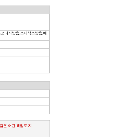
스포티지방음,스타랙스방음,배
림은 어떤 책임도 지