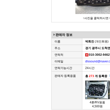
↑사진을 클릭하시면 
판매자 정보
이름
박희진
(개인회원)
주소
경기 광주시 도척
연락처
010-3002-94
이메일
dlssound@naver.
연락가능시간
24시간
판매자 등록용품
총
273
개 등록중
4륜/RV용품
4,500원