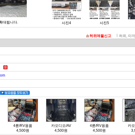
확대됩니다.
사진4
사진5
허위매물신고
허위, 미끼
면
62
com
4륜/RV용품
카오디오/AV
4륜/RV용품
카오
4,500원
4,500원
4,500원
3