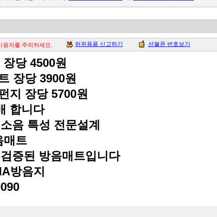
허위용품 신고하기
선불폰 번호보기
 사용자를 주의하세요.
 장당
4500
원
트 장당
3900
원
펀지 장당
5700
원
매 합니다
소음 특성 전문설계
음매트
 검증된 방음매트입니다
MA
방음지
0090