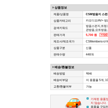
상품정보
제품/상품명
CSM방음지 스
카오디오/AV> 
상품카테고리
방음스펀지,트렁
검색키워드
관방음,요트방음,
판매가격
5,700 원
제조사/제조국가
CSMembers사/
상품구분
신품
판매수량
448개
배송/환불정보
배송방법
택배
배송비부담
이 용품을 5개, 1
교환/환불여부
가능
기재된 용품정
지 않습니다.
용품을 구입