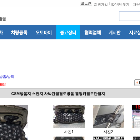
회원가입
ID
/
비번찾기
차량
방음/방직
995
CSM방음지 스펀지 차박단열결로방음 켐핑카결로단열지
사진1
사진2