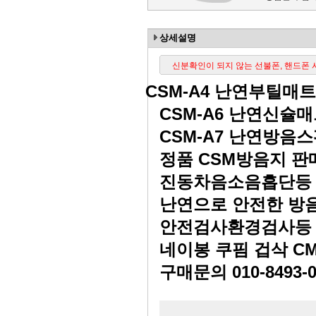
상세설명
신분확인이 되지 않는 선불폰, 핸드폰
CSM-A4
난연부틸매트
CSM-A6
난연신슐매
CSM-A7
난연방음스
정품
CSM
방음지 판
진동차음소음흡단등 
난연으로 안전한 방
안전검사환경검사등
네이봉 쿠핌 겁삭
C
구매문의
010-8493-