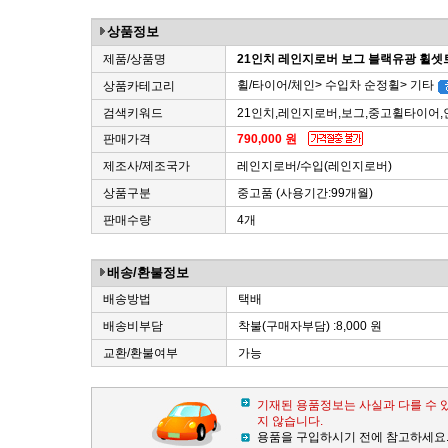
상품정보
제품/상품명
21인치 레인지로버 보그 블랙유광 휠셋
휠/타이어/체인> 수입차 순정휠> 기타
상품카테고리
검색키워드
21인치,레인지로버,보그,중고휠타이어
판매가격
790,000 원
제조사/제조국가
레인지로버/수입(레인지로버)
상품구분
중고품 (사용기간:99개월)
판매수량
4개
배송/환불정보
배송방법
택배
배송비부담
착불(구매자부담) :8,000 원
교환/환불여부
가능
기재된 용품정보는 사실과 다를 수 
지 않습니다.
용품을 구입하시기 전에 참고하세요