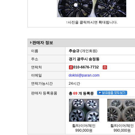
↑사진을 클릭하시면 확대됩니다.
판매자 정보
이름
추승규
(개인회원)
주소
경기 광주시 송정동
연락처
010-6676-7732
이메일
doklsl@paran.com
연락가능시간
24시간
판매자 등록용품
총
69
개 등록중
휠/타이어/체인
휠/타이어/체인
990,000원
990,000원