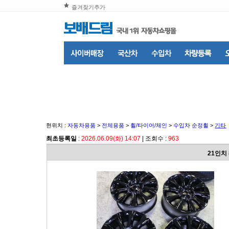
즐겨찾기추가
현위치 :
자동차용품
>
전체용품
>
휠/타이어/체인
>
수입차 순정휠
>
기타
최초등록일
:
2026.06.09(화) 14:07
| 조회수 :
963
21인치