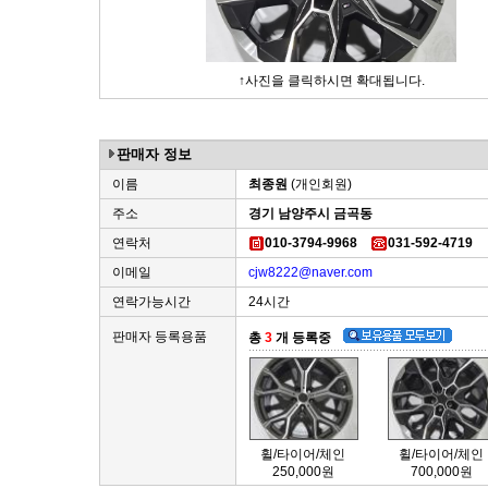
↑사진을 클릭하시면 확대됩니다.
판매자 정보
이름
최종원
(개인회원)
주소
경기 남양주시 금곡동
연락처
010-3794-9968
031-592-4719
이메일
cjw8222@naver.com
연락가능시간
24시간
판매자 등록용품
총
3
개 등록중
휠/타이어/체인
휠/타이어/체인
250,000원
700,000원