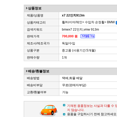
상품정보
제품/상품명
x7 22인치913m
휠/타이어/체인> 수입차 순정휠> BMW
상품카테고리
검색키워드
bmwx7 22인치,vmw 913m
판매가격
700,000 원
제조사/제조국가
독일/수입
상품구분
중고품 (사용기간:5개월)
판매수량
1개
배송/환불정보
배송방법
택배,화물 배달
배송비부담
무료(판매자부담)
교환/환불여부
가능
기재된 용품정보는 사실과 다를 수 
지 않습니다.
용품을 구입하시기 전에 참고하세요