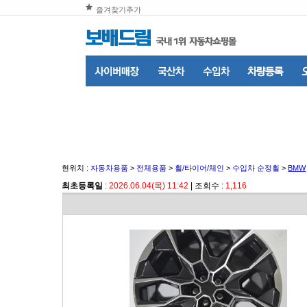
즐겨찾기추가
현위치 :
자동차용품
>
전체용품
>
휠/타이어/체인
>
수입차 순정휠
>
BMW
최초등록일
:
2026.06.04(목) 11:42
| 조회수 :
1,116