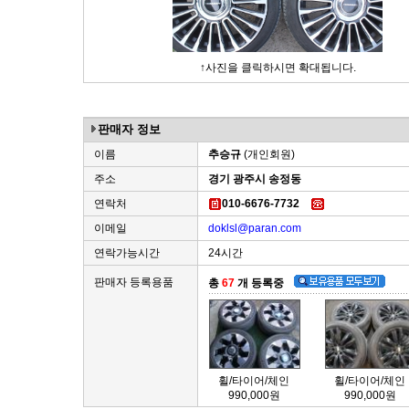
↑사진을 클릭하시면 확대됩니다.
판매자 정보
이름
추승규
(개인회원)
주소
경기 광주시 송정동
연락처
010-6676-7732
이메일
doklsl@paran.com
연락가능시간
24시간
판매자 등록용품
총
67
개 등록중
휠/타이어/체인
휠/타이어/체인
990,000원
990,000원