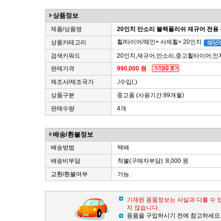
상품정보
제품/상품명
20인치 만소리 블랙폴리쉬 재규어 전
휠/타이어/체인> 사제휠> 20인치
상품카테고리
검색키워드
20인치,재규어,만소리,중고휠타이어,
판매가격
990,000 원
제조사/제조국가
./수입(.)
상품구분
중고품 (사용기간:99개월)
판매수량
4개
배송/환불정보
배송방법
택배
배송비부담
착불(구매자부담) :8,000 원
교환/환불여부
가능
기재된 용품정보는 사실과 다를 수 
지 않습니다.
용품을 구입하시기 전에 참고하세요