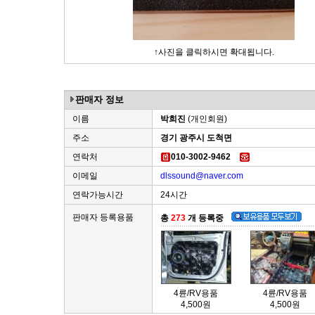
↑사진을 클릭하시면 확대됩니다.
판매자 정보
이름
박희진
(개인회원)
주소
경기 광주시 도척면
연락처
010-3002-9462
이메일
dlssound@naver.com
연락가능시간
24시간
판매자 등록용품
총
273
개 등록중
4륜/RV용품
4륜/RV용품
4,500원
4,500원