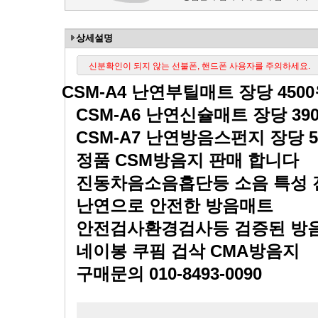
상세설명
신분확인이 되지 않는 선불폰, 핸드폰 사용자를 주의하세요.
CSM-A4
난연부틸매트 장당
4500
CSM-A6
난연신슐매트 장당
39
CSM-A7
난연방음스펀지 장당
정품
CSM
방음지 판매 합니다
진동차음소음흡단등 소음 특성
난연으로 안전한 방음매트
안전검사환경검사등 검증된 방
네이봉 쿠핌 겁삭
CMA
방음지
구매문의
010-8493-0090