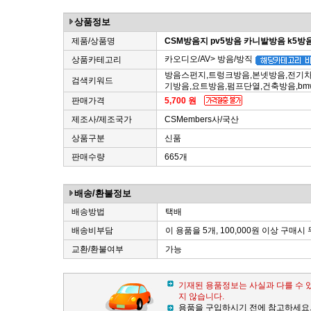
상품정보
제품/상품명
CSM방음지 pv5방음 카니발방음 k5
카오디오/AV> 방음/방직
상품카테고리
방음스펀지,트렁크방음,본넷방음,전기차
검색키워드
기방음,요트방음,펌프단열,건축방음,b
판매가격
5,700 원
제조사/제조국가
CSMembers사/국산
상품구분
신품
판매수량
665개
배송/환불정보
배송방법
택배
배송비부담
이 용품을 5개, 100,000원 이상 구매시
교환/환불여부
가능
기재된 용품정보는 사실과 다를 수 
지 않습니다.
용품을 구입하시기 전에 참고하세요