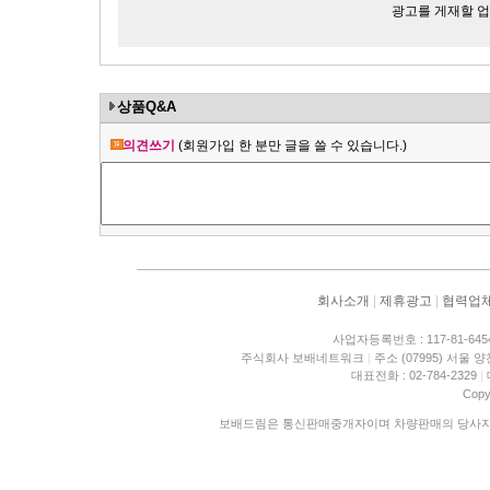
광고를 게재할 업체
상품Q&A
의견쓰기
(회원가입 한 분만 글을 쓸 수 있습니다.)
회사소개
|
제휴광고
|
협력업
사업자등록번호 : 117-81-645
주식회사 보배네트워크
|
주소 (07995) 서울 
대표전화 : 02-784-2329
|
Copy
보배드림은 통신판매중개자이며 차량판매의 당사자가