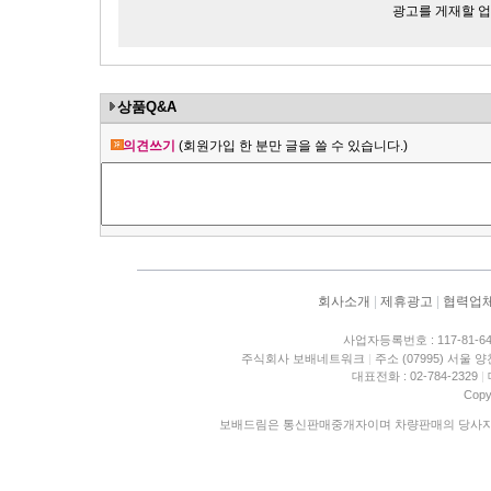
광고를 게재할 업체
상품Q&A
의견쓰기
(회원가입 한 분만 글을 쓸 수 있습니다.)
회사소개
|
제휴광고
|
협력업
사업자등록번호 : 117-81-6
주식회사 보배네트워크
|
주소 (07995) 서울 
대표전화 : 02-784-2329
|
Copy
보배드림은 통신판매중개자이며 차량판매의 당사자가