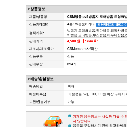
상품정보
제품/상품명
CSM방음 pv5방음지 도어방음 트렁크
4륜/RV용품> 기타
상품카테고리
방음지,트렁크방음,휀다방음,켐핑카방음
검색키워드
박방음,모터방음,부스방음,아우디방음
판매가격
4,500 원
제조사/제조국가
CSMembers사/국산
상품구분
신품
판매수량
854개
배송/환불정보
배송방법
택배
배송비부담
이 용품을 5개, 100,000원 이상 구매시
교환/환불여부
가능
기재된 용품정보는 사실과 다를 수 
지 않습니다.
용품을 구입하시기 전에 참고하세요