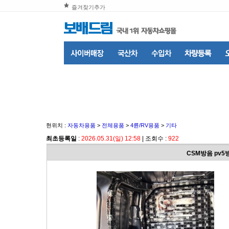
즐겨찾기추가
현위치 :
자동차용품
>
전체용품
>
4륜/RV용품
>
기타
최초등록일
:
2026.05.31(일) 12:58
| 조회수 :
922
CSM방음 pv