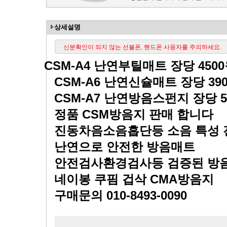
상세설명
신분확인이 되지 않는 선불폰, 핸드폰 사용자를 주의하세요.
CSM-A4
난연부틸매트 장당
4500
CSM-A6
난연신슐매트 장당
39
CSM-A7
난연방음스펀지 장당
정품
CSM
방음지 판매 합니다
진동차음소음흡단등 소음 특성
난연으로 안전한 방음매트
안전검사환경검사등 검증된 방
네이봉 쿠핌 겁삭
CMA
방음지
구매문의
010-8493-0090