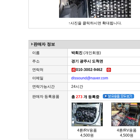
↑사진을 클릭하시면 확대됩니다.
판매자 정보
이름
박희진
(개인회원)
주소
경기 광주시 도척면
연락처
010-3002-9462
이메일
dlssound@naver.com
연락가능시간
24시간
판매자 등록용품
총
273
개 등록중
4륜/RV용품
4륜/RV용품
4,500원
4,500원