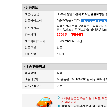
상품정보
제품/상품명
CSM사 방음스펀지 차박단열결로방음
4륜/RV용품> 기타
상품카테고리
방음스펀지,트렁크방음,본넷방음,전기차
검색키워드
관방음,요트방음,펌프단열,실내방음,b
판매가격
5,700 원
제조사/제조국가
CSMembers사/국산
상품구분
신품
판매수량
448개
배송/환불정보
배송방법
택배
배송비부담
이 용품을 5개, 100,000원 이상 구매시
교환/환불여부
가능
기재된 용품정보는 사실과 다를 수 
지 않습니다.
용품을 구입하시기 전에 참고하세요