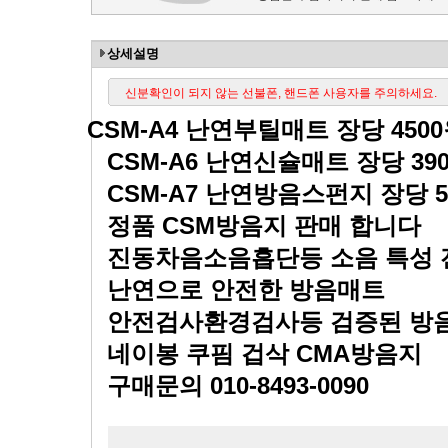
상세설명
신분확인이 되지 않는 선불폰, 핸드폰 사용자를 주의하세요.
CSM-A4
난연부틸매트 장당
4500
CSM-A6
난연신슐매트 장당
39
CSM-A7
난연방음스펀지 장당
정품
CSM
방음지 판매 합니다
진동차음소음흡단등 소음 특성
난연으로 안전한 방음매트
안전검사환경검사등 검증된 방
네이봉 쿠핌 겁삭
CMA
방음지
구매문의
010-8493-0090