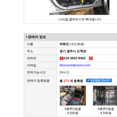
↑사진을 클릭하시면 확대됩니다.
판매자 정보
이름
박희진
(개인회원)
주소
경기 광주시 도척면
연락처
010-3002-9462
이메일
dlssound@naver.com
연락가능시간
24시간
판매자 등록용품
총
273
개 등록중
4륜/RV용품
4륜/RV용품
4,500원
4,500원