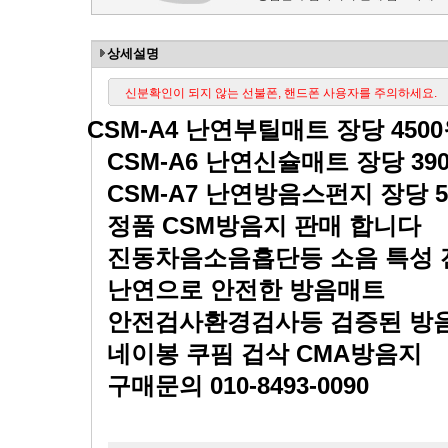
상세설명
신분확인이 되지 않는 선불폰, 핸드폰 사용자를 주의하세요.
CSM-A4
난연부틸매트 장당
4500
CSM-A6
난연신슐매트 장당
39
CSM-A7
난연방음스펀지 장당
정품
CSM
방음지 판매 합니다
진동차음소음흡단등 소음 특성
난연으로 안전한 방음매트
안전검사환경검사등 검증된 방
네이봉 쿠핌 겁삭
CMA
방음지
구매문의
010-8493-0090