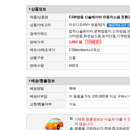
상품정보
제품/상품명
CSM방음 신슐레이터 자동차소음 친환
카오디오/AV> 방음/방직
상품카테고리
접착신슐레이터,문짝방음지,신차방음,
검색키워드
스터방음,화장실소음,농막단열,기계방
판매가격
3,900 원
제조사/제조국가
CSMembers사/국산
상품구분
신품
판매수량
448개
배송/환불정보
배송방법
택배
배송비부담
이 용품을 5개, 100,000원 이상 구매시
교환/환불여부
가능
기재된 용품정보는 사실과 다를 수 
지 않습니다.
용품을 구입하시기 전에 참고하세요