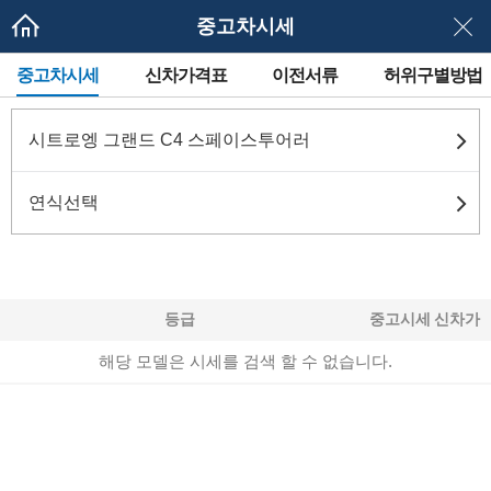
중고차시세
메
중고차시세
신차가격표
이전서류
허위구별방법
뉴
네
이
게
시트로엥 그랜드 C4 스페이스투어러
이
션
연식선택
등급
중고시세
신차가
해당 모델은 시세를 검색 할 수 없습니다.