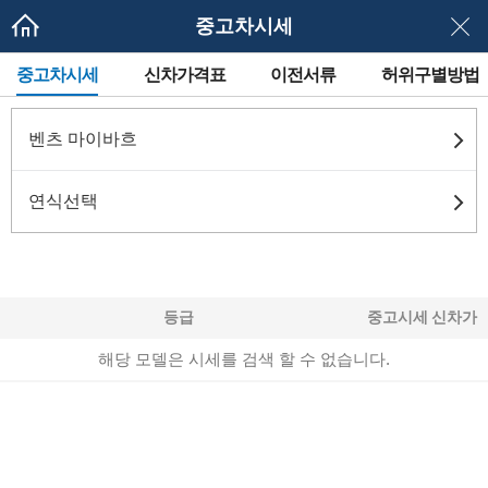
중고차시세
메
중고차시세
신차가격표
이전서류
허위구별방법
뉴
네
이
게
벤츠 마이바흐
이
션
연식선택
등급
중고시세
신차가
해당 모델은 시세를 검색 할 수 없습니다.