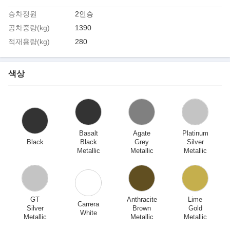
승차정원
2인승
공차중량(kg)
1390
적재용량(kg)
280
색상
Basalt
Agate
Platinum
Black
Black
Grey
Silver
Metallic
Metallic
Metallic
GT
Anthracite
Lime
Carrera
Silver
Brown
Gold
White
Metallic
Metallic
Metallic