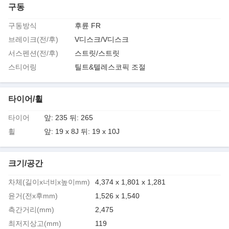
구동
구동방식
후륜 FR
브레이크(전/후)
V디스크/V디스크
서스펜션(전/후)
스트릿/스트릿
스티어링
틸트&텔레스코픽 조절
타이어/휠
타이어
앞: 235 뒤: 265
휠
앞: 19 x 8J 뒤: 19 x 10J
크기/공간
차체(길이x너비x높이mm)
4,374 x 1,801 x 1,281
윤거(전x후mm)
1,526 x 1,540
측간거리(mm)
2,475
최저지상고(mm)
119