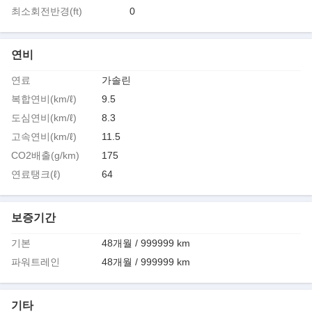
최소회전반경(ft)
0
연비
연료
가솔린
복합연비(km/ℓ)
9.5
도심연비(km/ℓ)
8.3
고속연비(km/ℓ)
11.5
CO2배출(g/km)
175
연료탱크(ℓ)
64
보증기간
기본
48개월 / 999999 km
파워트레인
48개월 / 999999 km
기타