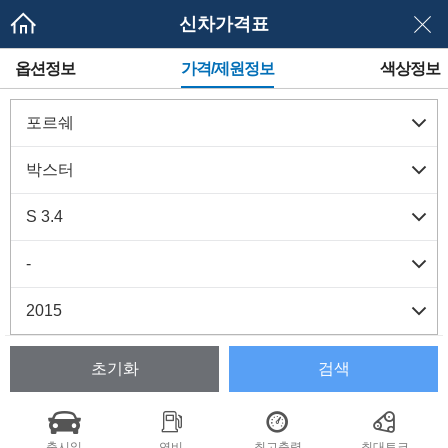
신차가격표
메
옵션정보
가격/제원정보
색상정보
뉴
네
이
게
이
션
초기화
검색
출시일
연비
최고출력
최대토크