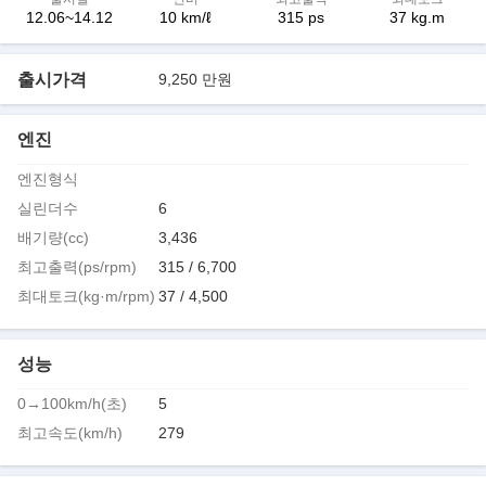
12.06~14.12
10 km/ℓ
315 ps
37 kg.m
출시가격
9,250 만원
엔진
엔진형식
실린더수
6
배기량(cc)
3,436
최고출력(ps/rpm)
315 / 6,700
최대토크(kg·m/rpm)
37 / 4,500
성능
0→100km/h(초)
5
최고속도(km/h)
279