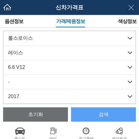
신차가격표
메
옵션정보
가격/제원정보
색상정보
뉴
네
이
게
이
션
초기화
검색
출시일
연비
최고출력
최대토크