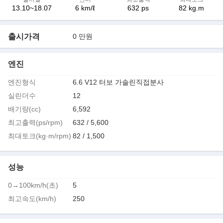
13.10~18.07
6 km/ℓ
632 ps
82 kg.m
출시가격
0 만원
엔진
엔진형식
6.6 V12 터보 가솔린직접분사
실린더수
12
배기량(cc)
6,592
최고출력(ps/rpm)
632 / 5,600
최대토크(kg·m/rpm)
82 / 1,500
성능
0→100km/h(초)
5
최고속도(km/h)
250