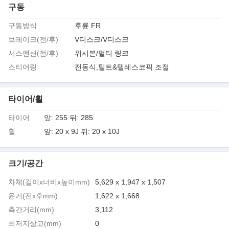
구동
구동방식
후륜 FR
브레이크(전/후)
V디스크/V디스크
서스펜션(전/후)
위시본/멀티 링크
스티어링
전동식,틸트&텔레스코픽 조절
타이어/휠
타이어
앞: 255 뒤: 285
휠
앞: 20 x 9J 뒤: 20 x 10J
크기/공간
차체(길이x너비x높이mm)
5,629 x 1,947 x 1,507
윤거(전x후mm)
1,622 x 1,668
측간거리(mm)
3,112
최저지상고(mm)
0