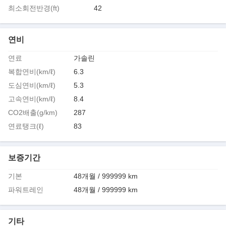
최소회전반경(ft)
42
연비
연료
가솔린
복합연비(km/ℓ)
6.3
도심연비(km/ℓ)
5.3
고속연비(km/ℓ)
8.4
CO2배출(g/km)
287
연료탱크(ℓ)
83
보증기간
기본
48개월 / 999999 km
파워트레인
48개월 / 999999 km
기타