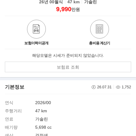
26년 00월식
47 km
가솔린
9,990
만원
보험이력미공개
총비용 계산기
해당모델은 시세가 준비되지 않았습니다.
보험료 조회
기본정보
26.07.31
1,752
연식
2026/00
주행거리
47 km
연료
가솔린
배기량
5,698 cc
색상
검정색