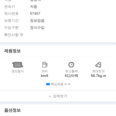
변속기
자동
제시번호
57457
보증기간
정보없음
수입구분
정식수입
확인사항
제원정보
엔진형식
연비
최고출력
최대토크
km/ℓ
411마력
56.7kg.m
핵심제원
상세보기
옵션정보