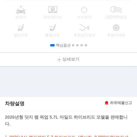
썬루프
네비게이션
스마트키
LED/HID램프
열선시트
통풍시트
후방감지센서
후방카메라
핵심옵션
상세보기
차량설명
허위매물신고
2026년형 닷지 램 픽업 5.7L 마일드 하이브리드 모델을 판매합니
다.