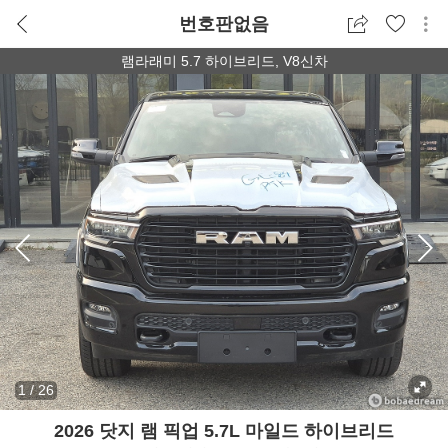
번호판없음
램라래미 5.7 하이브리드, V8신차
1
/
26
2026 닷지 램 픽업 5.7L 마일드 하이브리드