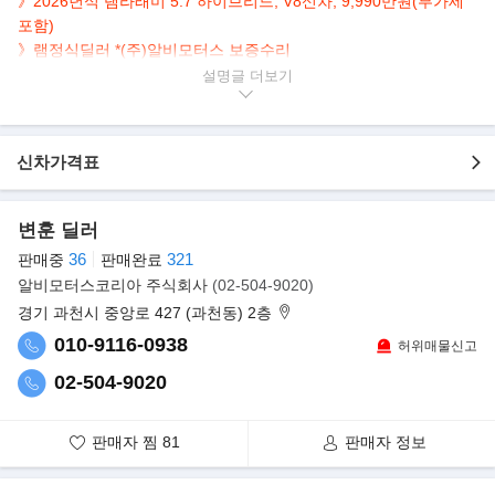
》
2026년식 램라래미 5.7 하이브리드, V8신차, 9,990만원(부가세
포함)
》
램정식딜러 *(주)알비모터스 보증수리
》
스포츠 패키지로 순정이지만, 독특한 V8 미국 정통픽업트럭 배기
설명글
음
》사업자 구매시 부가세환급/ 공제
신차가격표
▶동영상
변훈 딜러
36
321
판매중
판매완료
알비모터스코리아 주식회사
(02-504-9020)
경기 과천시 중앙로 427 (과천동) 2층
010-9116-0938
허위매물신고
02-504-9020
▶본 차량상태..
- 무주행 신차
- 47km 실주행거리
판매자 찜
81
판매자 정보
- 세련된 블랙 바디
- 스포츠 패키지 배기음