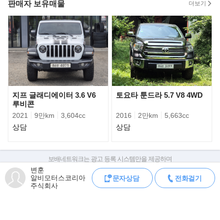
판매자 보유매물
더보기
- 신차상태 그대로의 내외관 보유
- MHEV 시스템 탑재 5.7L 8기통 픽업 트럭
▶모든게 새로워진 5세대 풀 체인지 램..
완전히 새로운 2019 램 1500은 픽업에 제공되지 않았던 기능으로
내구성, 기술, 효율성 및 편의성에 대한
벤치마크가 되었다. 트럭의 백본으로, 프레임은 첨단 소재와 엔지니
어링을 사용하여 강성과 내구성을
더욱 높였다. 또한 완전히 새로운 eTorque 시스템은 V-6 및 V-8 구
지프 글래디에이터 3.6 V6
토요타 툰드라 5.7 V8 4WD
루비콘
성 모두에서 향상된 연비를 제공한다.
2021
9만km
3,604cc
2016
2만km
5,663cc
상담
상담
보배네트워크는 광고 등록 시스템만을 제공하며
판매자가 직접 등록한 내용에 대한 모든 책임은 판매자에게 있습니다.
변훈
알비모터스코리아
문자상담
전화걸기
차량 구매 시 차량등록증, 성능점검기록부, 실제 차량 상태,
주식회사
차대번호 조회로 직접 정보를 확인하세요.
차대번호는 등록증과 성능지에 나와있으며
조회 시 정확한 옵션과 제원을 확인 할 수 있습니다.
보배네트워크는 통신판매중개자로 통신판매 당사자가 아니며,