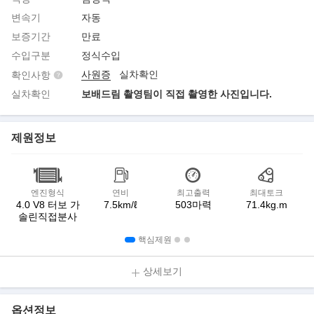
변속기
자동
보증기간
만료
수입구분
정식수입
사원증
실차확인
확인사항
실차확인
보배드림 촬영팀이 직접 촬영한 사진입니다.
제원정보
엔진형식
연비
최고출력
최대토크
4.0 V8 터보 가
7.5km/ℓ
503마력
71.4kg.m
솔린직접분사
핵심제원
상세보기
옵션정보