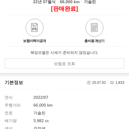
22년 07월식
66,000 km
가솔린
[판매완료]
보험이력미공개
총비용 계산기
해당모델은 시세가 준비되지 않았습니다.
보험료 조회
기본정보
25.07.02
1,833
연식
2022/07
주행거리
66,000 km
연료
가솔린
배기량
3,982 cc
색상
검정색