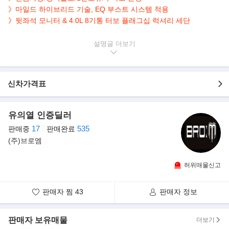
》마일드 하이브리드 기술, EQ 부스트 시스템 적용
》뒷좌석 모니터 & 4.0L 8기통 터보 플래그십 럭셔리 세단
▶본 차량상태..
설명글
- 1인소유
- 현금차량
- 정식출고
신차가격표
- 무사고 운행
- 66,000km 실주행
- 고품격 매력 블랙 바디
유의열 인증딜러
- MHEV 시스템 EQ 부스트 적용
17
535
판매중
판매완료
- 3,982cc 8기통 터보 플래그십 세단
(주)브로엠
- 옵션으로 내비/HUD/어라운드뷰/파노라마/전동트렁크/열선,통풍,
전동,메모리 시트 등..
허위매물신고
▶완전변경 7세대 S클래스..
벤츠가 완전변경을 거친 7세대 S클래스를 공개했다.
판매자 찜
43
판매자 정보
벤츠에 따르면 7세대 S클래스의 외관은 새로운 디자인 언어를 적용
해 세련미를 키웠다.
판매자 보유매물
더보기
특히 짧은 앞 오버행과 긴 휠베이스, 균형잡힌 뒤 오버행을 갖춰 완