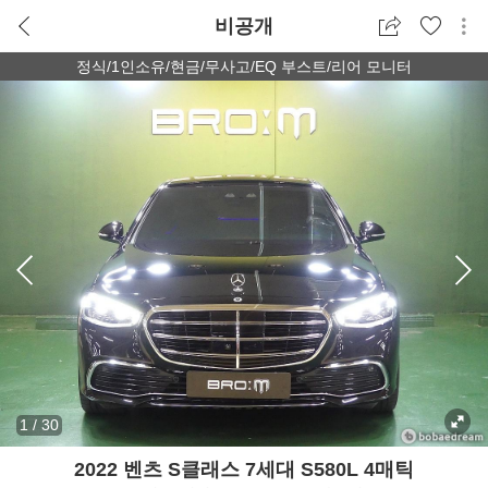
비공개
정식/1인소유/현금/무사고/EQ 부스트/리어 모니터
1
/
30
2022 벤츠 S클래스 7세대 S580L 4매틱