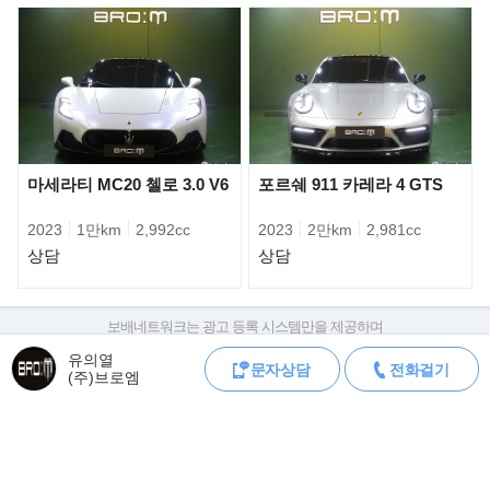
벽한 비율을 보여준다.
캐릭터 라인은 측면을 따라 축소하고 교묘한 윤곽으로 디자인해 조
각과 같은 형상을 갖췄다. 전면에선
높은 라디에이터 그릴이 인상적이다. S클래스의 전형적인 3줄 주간
주행등을 평면적이고 작게 디자인했다.
차의 역동적인 형태는 후면에서도 이어진다. 정밀한 디자인과 일부
애니메이션 효과를 적용한 리어 램프는
마세라티 MC20 첼로 3.0 V6
포르쉐 911 카레라 4 GTS
고급스럽다.
2023
1만km
2,992cc
2023
2만km
2,981cc
상담
상담
보배네트워크는 광고 등록 시스템만을 제공하며
판매자가 직접 등록한 내용에 대한 모든 책임은 판매자에게 있습니다.
유의열
문자상담
전화걸기
차량 구매 시 차량등록증, 성능점검기록부, 실제 차량 상태,
(주)브로엠
차대번호 조회로 직접 정보를 확인하세요.
차대번호는 등록증과 성능지에 나와있으며
조회 시 정확한 옵션과 제원을 확인 할 수 있습니다.
보배네트워크는 통신판매중개자로 통신판매 당사자가 아니며,
상품·거래정보, 거래에 대하여 책임을 지지 않습니다.