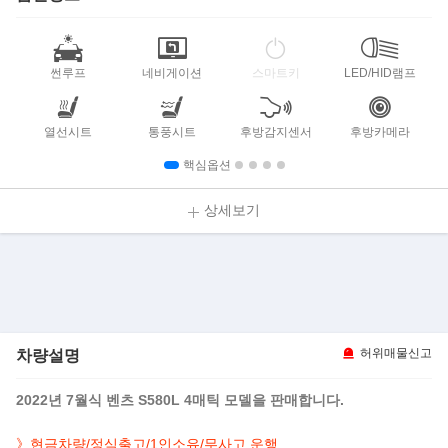
썬루프
네비게이션
스마트키
LED/HID램프
열선시트
통풍시트
후방감지센서
후방카메라
핵심옵션
상세보기
차량설명
허위매물신고
2022년 7월식 벤츠 S580L 4매틱 모델을 판매합니다.
》현금차량/정식출고/1인소유/무사고 운행