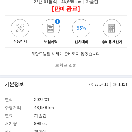
22년 01월식
46,958 km
가솔린
[판매완료]
3
65%
성능점검
보험이력
신차대비
총비용 계산기
해당모델은 시세가 준비되지 않았습니다.
보험료 조회
기본정보
25.04.16
1,114
연식
2022/01
주행거리
46,958 km
연료
가솔린
배기량
998 cc
색상
진회색