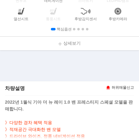
썬루프
네비게이션
스마트키
LED/HID램프
열선시트
통풍시트
후방감지센서
후방카메라
핵심옵션
상세보기
차량설명
허위매물신고
2022년 1월식 기아 더 뉴 레이 1.0 밴 프레스티지 스페셜 모델을 판
매합니다.
》다양한 경차 혜택 적용
》적재공간 극대화한 밴 모델
》드라이브 와이즈, 정품 네비게이션 적용