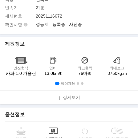
변속기
자동
제시번호
20251116672
성능지
등록증
사원증
확인사항
제원정보
엔진형식
연비
최고출력
최대토크
카파 1.0 가솔린
13.0km/ℓ
76마력
3750kg.m
핵심제원
상세보기
옵션정보