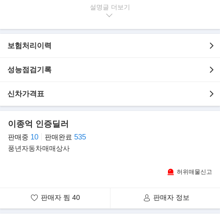
설명글
▶본 차량상태..
- 차량모델 : 기아 더 뉴레이 밴 프레스티지 스페셜
- 차량연식 : 2022년
보험처리이력
- 차량색상 : 쥐색
- 주행거리 : 46,958km
- 내 / 외관 : 실내와 실외가 깔끔하고 청결합니다.
성능점검기록
▶차량(추가옵션/장점)상세
신차가격표
- 드라이브와이즈, 정품네비게이션
▶판매자의 한마디
이종억 인증딜러
안녕하세요.
10
535
판매중
판매완료
현대캐피탈 제휴 안심매매상사 24년째 풍년자동차를 운영하고있는
풍년자동차매매상사
대표 이종억 입니다.
현재 보시는 차량은 매입부터 판매까지 직접 관리하고 있는 차량입
허위매물신고
니다.
100%실매물임을 이름을 걸고 약속드립니다.
판매자 찜
40
판매자 정보
알려드립니다
저희 풍년자동차는 박리다매 판매 및