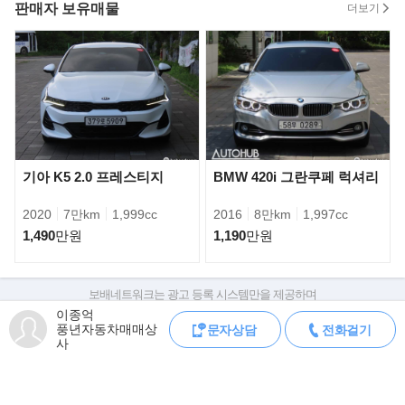
판매자 보유매물
더보기
전국 가격경쟁으로 인해, 시세대비 저렴하게 판매중입니다.
따라서 중고차 구매시, 정찰제 원칙으로 진행됨을 알려드립니다.
》중고차(할부/리스)금융서비스
현재 저희매장은 현대캐피탈 제휴매매상사로, 합리적인 금리로 이
용하실수있습니다.
ex) 1,000만원 할부시 월평균 납입금 183,714원- (신용등급에따라
차등)
기아 K5 2.0 프레스티지
BMW 420i 그란쿠페 럭셔리
》차량 문의 방법
2020
7만km
1,999cc
2016
8만km
1,997cc
- 차량은 수원IC근처 오토허브매매단지 실내주차 중입니다.
1,490
만원
1,190
만원
(용인시 기흥구 중부대로242, A동3층 W341.342호 풍년상사)
- 차량 시운전 가능하며, 정비소확인 가능합니다.
- 현재 타고계신차량과 대차도 가능합니다.
보배네트워크는 광고 등록 시스템만을 제공하며
- 연락주시면 친절하고 자세한설명을 통하여, 쉽고빠른 중고차 구매
판매자가 직접 등록한 내용에 대한 모든 책임은 판매자에게 있습니다.
이종억
의 도움을 드리겠습니다.
풍년자동차매매상
문자상담
전화걸기
차량 구매 시 차량등록증, 성능점검기록부, 실제 차량 상태,
- 현금영수증/세금계산서 100% 발급
사
차대번호 조회로 직접 정보를 확인하세요.
차대번호는 등록증과 성능지에 나와있으며
조회 시 정확한 옵션과 제원을 확인 할 수 있습니다.
▶찾아오시는 길
경기도 용인시 기흥구 중부대로 242 오토허브 (영덕동 21-1)
보배네트워크는 통신판매중개자로 통신판매 당사자가 아니며,