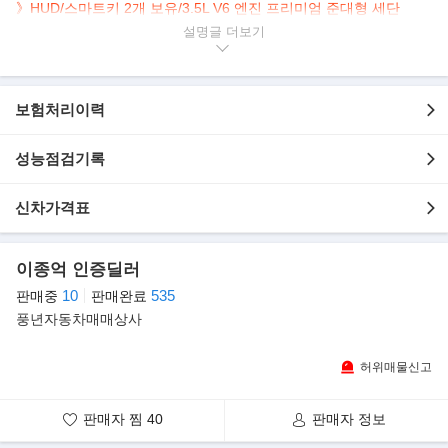
》HUD/스마트키 2개 보유/3.5L V6 엔진 프리미엄 준대형 세단
설명글
▶본 차량상태..
- 사고유무 : 완전무사고(무도색), 1인신조, 신차그대로
- 차량모델 : 현대 디 올뉴그랜저 가솔린 3.5 AWD 프리미엄
보험처리이력
- 차량연식 : 2025년
- 차량색상 : 흰색
- 주행거리 : 1,017km
성능점검기록
- 내 / 외관 : 실내와 실외가 깔끔하고 청결합니다.
신차가격표
▶차량(추가옵션/장점)상세
**추가옵션**
이종억 인증딜러
- 헤드업디스플레이
10
535
판매중
판매완료
- 스마트키 2개
풍년자동차매매상사
* 신차그대로
허위매물신고
▶판매자의 한마디
안녕하세요.
판매자 찜
40
판매자 정보
현대캐피탈 제휴 안심매매상사 24년째 풍년자동차를 운영하고있는