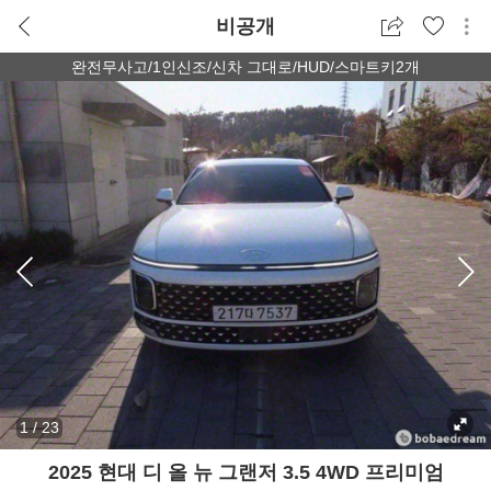
비공개
완전무사고/1인신조/신차 그대로/HUD/스마트키2개
1
/
23
2025 현대 디 올 뉴 그랜저 3.5 4WD 프리미엄