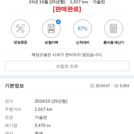
24년 10월 (25년형)
1,017 km
가솔린
[판매완료]
0
87%
성능점검
보험이력
신차대비
총비용 계산기
해당모델은 시세가 준비되지 않았습니다.
보험료 조회
기본정보
25.04.07
5,403
연식
2024/10 (25년형)
주행거리
1,017 km
연료
가솔린
배기량
3,470 cc
색상
흰색