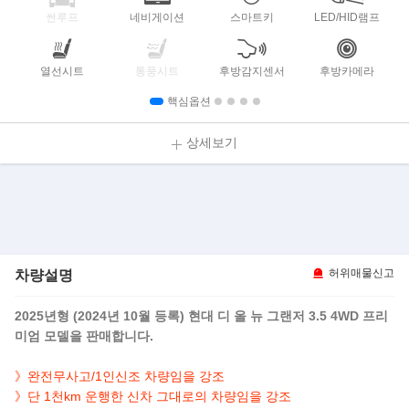
썬루프
네비게이션
스마트키
LED/HID램프
열선시트
통풍시트
후방감지센서
후방카메라
핵심옵션
상세보기
차량설명
허위매물신고
2025년형 (2024년 10월 등록) 현대 디 올 뉴 그랜저 3.5 4WD 프리
미엄 모델을 판매합니다.
》완전무사고/1인신조 차량임을 강조
》단 1천km 운행한 신차 그대로의 차량임을 강조