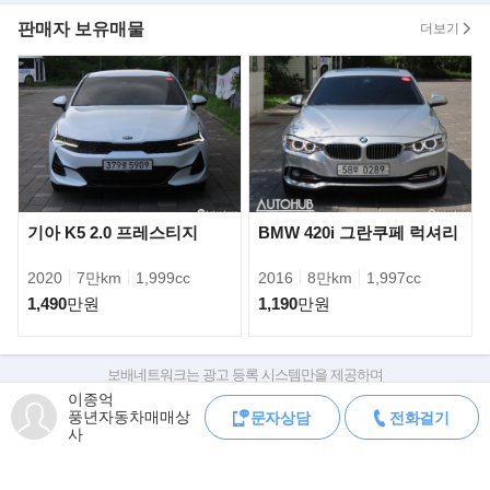
대표 이종억 입니다.
판매자 보유매물
더보기
현재 보시는 차량은 매입부터 판매까지 직접 관리하고 있는 차량입
니다.
100%실매물임을 이름을 걸고 약속드립니다.
알려드립니다
저희 풍년자동차는 박리다매 판매 및
전국 가격경쟁으로 인해, 시세대비 저렴하게 판매중입니다.
따라서 중고차 구매시, 정찰제 원칙으로 진행됨을 알려드립니다.
기아 K5 2.0 프레스티지
BMW 420i 그란쿠페 럭셔리
》중고차(할부/리스)금융서비스
현재 저희매장은 현대캐피탈 제휴매매상사로, 합리적인 금리로 이
2020
7만km
1,999cc
2016
8만km
1,997cc
용하실수있습니다.
1,490
만원
1,190
만원
ex) 1,000만원 할부시 월평균 납입금 183,714원- (신용등급에따라
차등)
보배네트워크는 광고 등록 시스템만을 제공하며
판매자가 직접 등록한 내용에 대한 모든 책임은 판매자에게 있습니다.
》차량 문의 방법
이종억
풍년자동차매매상
문자상담
전화걸기
차량 구매 시 차량등록증, 성능점검기록부, 실제 차량 상태,
- 차량은 수원IC근처 오토허브매매단지 실내주차 중입니다.
사
차대번호 조회로 직접 정보를 확인하세요.
(용인시 기흥구 중부대로242, A동3층 W341.342호 풍년상사)
차대번호는 등록증과 성능지에 나와있으며
- 차량 시운전 가능하며, 정비소확인 가능합니다.
조회 시 정확한 옵션과 제원을 확인 할 수 있습니다.