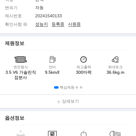
변속기
자동
제시번호
20241540133
성능지
등록증
사원증
확인사항
제원정보
엔진형식
연비
최고출력
최대토크
3.5 V6 가솔린직
9.5km/ℓ
300마력
36.6kg.m
접분사
핵심제원
상세보기
옵션정보